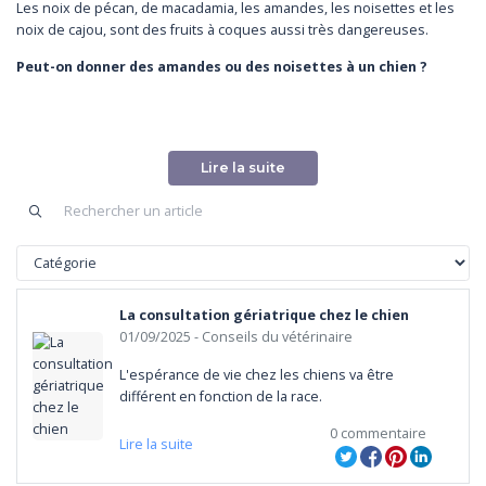
Les noix de pécan, de macadamia, les amandes, les noisettes et les
noix de cajou, sont des fruits à coques aussi très dangereuses.
Peut-on donner des amandes ou des noisettes à un chien ?
Votre petit compagnon doit absolument éviter de manger des
noisettes. Il peut être malade avec seulement 2.2 grammes par kilo de
poids. Cela provoque à forte dose des problèmes digestifs comme
Lire la suite
des maux d'estomac. À contrario, ce fruit est pauvre en sucre et riche
en protéines, lipides et vitamine E. Cette dernière apporte douceur et
brillance du poil. Pour un beau pelage, certains compléments
alimentaires en contiennent, mais à très faible dose.
Les amandes sont également déconseillées pour nos compagnons
canins. Celles-ci sont trop riches en matières grasses et en
phosphore. De plus, celles consommées par les humains sont
La consultation gériatrique chez le chien
généralement assaisonnées et salées.
01/09/2025
- Conseils du vétérinaire
Les chiens peuvent-ils manger des noix de pécan ?
L'espérance de vie chez les chiens va être 
différent en fonction de la race.
La forte teneur en juglone provoque des troubles intestinaux
(vomissements, diarrhées...) chez nos amis canins. Tout comme les
0 commentaire
Lire la suite
noix traditionnelles, il est fortement déconseillé de leur donner des
noix de pécan. Ingurgitées en grande quantité, votre compagnon