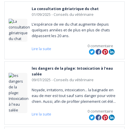
peut trembler et convulser. Elles peuvent également présenter des
La consultation gériatrique du chat
moisissures, qui engendrent des problèmes de santé. Pour éviter
01/09/2025
- Conseils du vétérinaire
toute intoxication chez votre chien, il est déconseillé de donner des
noix de pécan.
L’espérance de vie du chat augmente depuis 
quelques années et de plus en plus de chats 
Les noix de cajou sont-elles toxiques ?
dépassent les 20 ans.
Les noix de cajou peuvent être bénéfiques à très petites doses.
0 commentaire
Néanmoins, elles sont riches en graisses monoinsaturées et
Lire la suite
polyinsaturées ce qui les rende très grasses. Le risque de surpoids
expose les chiens à de graves problèmes de santé comme le
diabète, certains cancers ou encore les troubles cutanés ou
les dangers de la plage: Intoxication à l'eau
articulaires…
salée
Pourquoi les noix de Macadamia sont encore plus toxiques ?
09/07/2025
- Conseils du vétérinaire
Ce sont les noix de Macadamia qui sont réputées être les plus
Noyade, irritations, intoxication… la baignade en 
dangereuses. On les retrouve dans de nombreuses compositions
eau de mer est tout sauf sans danger pour votre 
alimentaires : cookies ou encore diverses sucreries qu’il ne convient
chien. Aussi, afin de profiter pleinement cet été 
pas à donner à votre chien, même en guise de friandise pour lui faire
des joies de l’eau avec votre petit compagnon, 
0 commentaire
un petit plaisir !
quelques précautions sont nécessaires.
Lire la suite
Les noix de Macadamia sont donc toxiques pour le chien, et ce même
si elles sont correctement conservées. La dose toxique minimale est