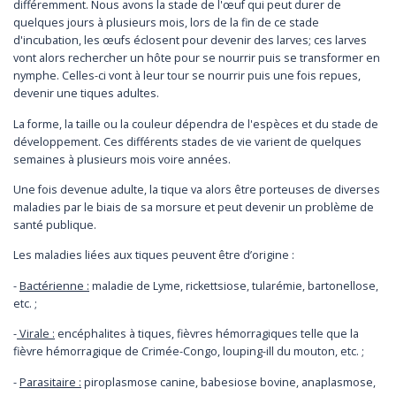
différemment. Nous avons la stade de l'œuf qui peut durer de
quelques jours à plusieurs mois, lors de la fin de ce stade
d'incubation, les œufs éclosent pour devenir des larves; ces larves
vont alors rechercher un hôte pour se nourrir puis se transformer en
nymphe. Celles-ci vont à leur tour se nourrir puis une fois repues,
devenir une tiques adultes.
La forme, la taille ou la couleur dépendra de l'espèces et du stade de
développement. Ces différents stades de vie varient de quelques
semaines à plusieurs mois voire années.
Une fois devenue adulte, la tique va alors être porteuses de diverses
maladies par le biais de sa morsure et peut devenir un problème de
santé publique.
Les maladies liées aux tiques peuvent être d’origine :
-
Bactérienne :
maladie de Lyme, rickettsiose, tularémie, bartonellose,
etc. ;
-
Virale :
encéphalites à tiques, fièvres hémorragiques telle que la
fièvre hémorragique de Crimée-Congo, louping-ill du mouton, etc. ;
-
Parasitaire :
piroplasmose canine, babesiose bovine, anaplasmose,